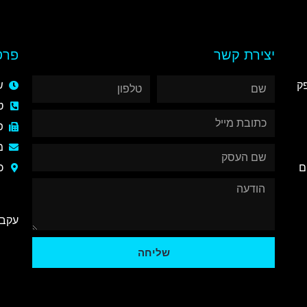
יצירת קשר​
פרט
ק
שע
טל
פק
מייל:
ם
כ
עקבנ
שליחה